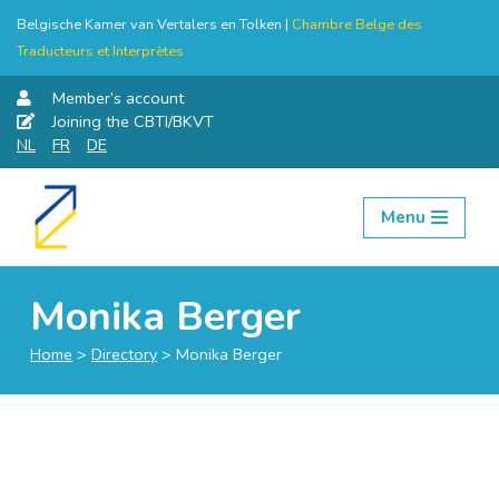
Belgische Kamer van Vertalers en Tolken |
Chambre Belge des
Traducteurs et Interprètes
Member’s account
Joining the CBTI/BKVT
NL
FR
DE
Menu
Skip
to
content
Monika Berger
Home
>
Directory
>
Monika Berger