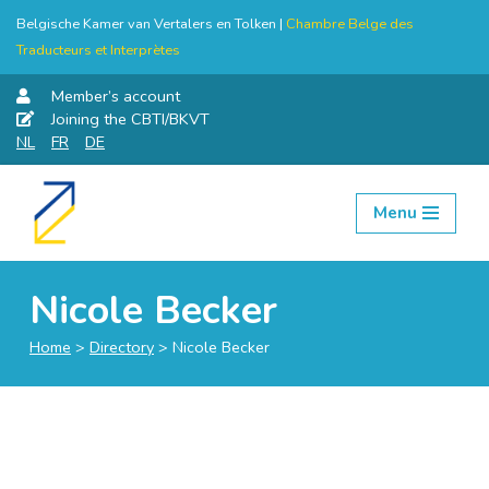
Belgische Kamer van Vertalers en Tolken |
Chambre Belge des
Traducteurs et Interprètes
Member’s account
Joining the CBTI/BKVT
NL
FR
DE
Menu
Skip
to
content
Nicole Becker
Home
>
Directory
>
Nicole Becker