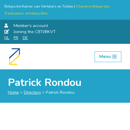
Belgische Kamer van Vertalers en Tolken |
Chambre Belge des
Traducteurs et Interprètes
Member’s account
Joining the CBTI/BKVT
NL
FR
DE
Menu
Skip
to
content
Patrick Rondou
Home
>
Directory
>
Patrick Rondou