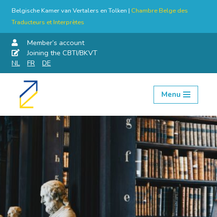
Belgische Kamer van Vertalers en Tolken |
Chambre Belge des
Traducteurs et Interprètes
Member’s account
Joining the CBTI/BKVT
NL
FR
DE
Menu
Skip
to
content