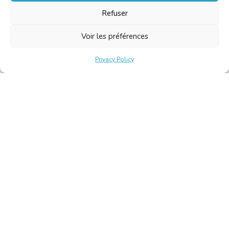
Refuser
Voir les préférences
Privacy Policy
Belgische Kamer van Vertalers en Tolken | Chambre Belge
des Traducteurs et Interprètes
Keizerslaan 10, 1000 Brussel – Tel.: +32 2 513 09 15 –
secretariat@translators.be