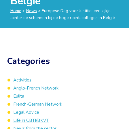
België
Home
>
News
>
Europese Dag voor Justitie: een kijkje
achter de schermen bij de hoge rechtscolleges in België
Categories
Activities
Anglo-French Network
Eulita
French-German Network
Legal Advice
Life in CBTI/BKVT
News from the sector