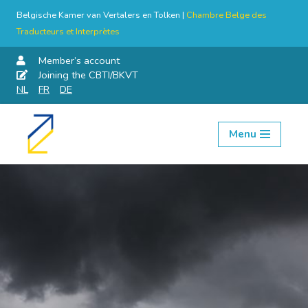
Belgische Kamer van Vertalers en Tolken |
Chambre Belge des
Traducteurs et Interprètes
Member’s account
Joining the CBTI/BKVT
NL
FR
DE
Menu
Skip
to
content