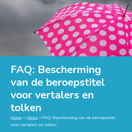
FAQ: Bescherming
van de beroepstitel
voor vertalers en
tolken
Home
>
News
>
FAQ: Bescherming van de beroepstitel
voor vertalers en tolken