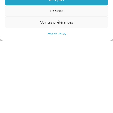
Refuser
Voir les préférences
Privacy Policy
Belgische Kamer van Vertalers en Tolken | Chambre Belge
des Traducteurs et Interprètes
Keizerslaan 10, 1000 Brussel – Tel.: +32 2 513 09 15 –