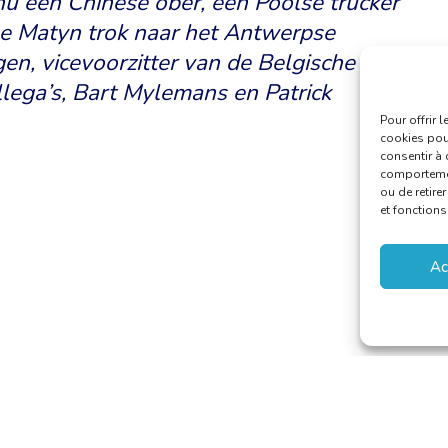
nu een Chinese ober, een Poolse trucker
e Matyn trok naar het Antwerpse
gen, vicevoorzitter van de Belgische
lega’s, Bart Mylemans en Patrick
Pour offrir 
cookies pour
consentir à 
comportement
ou de retire
et fonctions
Ac