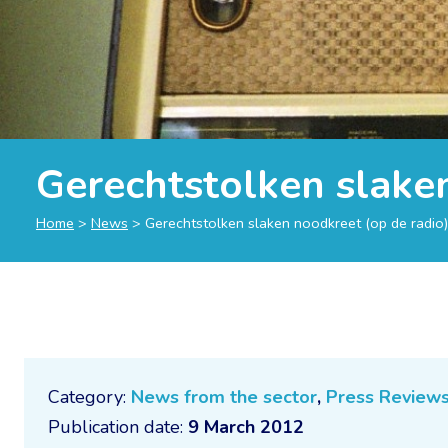
Gerechtstolken slake
Home
>
News
>
Gerechtstolken slaken noodkreet (op de radio)
Category:
News from the sector
,
Press Review
Publication date:
9 March 2012