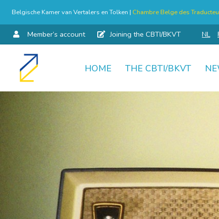
Belgische Kamer van Vertalers en Tolken |
Chambre Belge des Traducteur
Member’s account
Joining the CBTI/BKVT
NL
HOME
THE CBTI/BKVT
NE
Skip
to
content