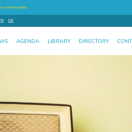
s et Interprètes
FR
DE
WS
AGENDA
LIBRARY
DIRECTORY
CONT