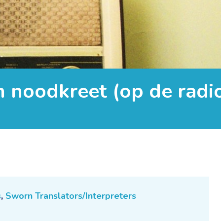
n noodkreet (op de radi
s
,
Sworn Translators/Interpreters