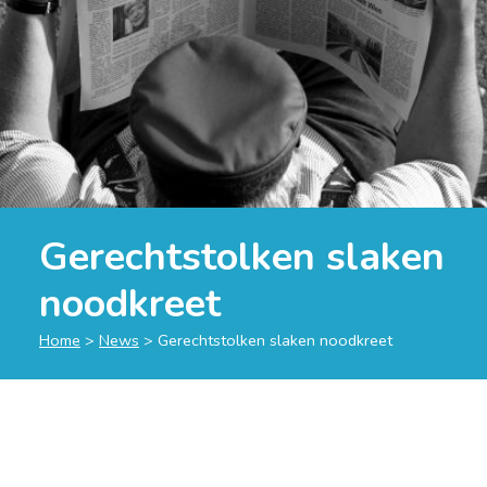
Gerechtstolken slaken
noodkreet
Home
>
News
>
Gerechtstolken slaken noodkreet