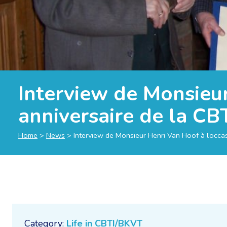
Interview de Monsieur
anniversaire de la CB
Home
>
News
>
Interview de Monsieur Henri Van Hoof à l’occa
Category:
Life in CBTI/BKVT