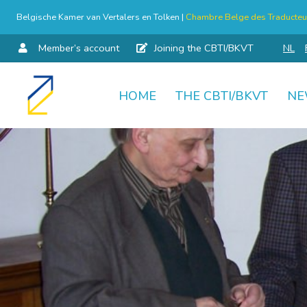
Belgische Kamer van Vertalers en Tolken |
Chambre Belge des Traducteur
Member’s account
Joining the CBTI/BKVT
NL
HOME
THE CBTI/BKVT
NE
Skip
to
content