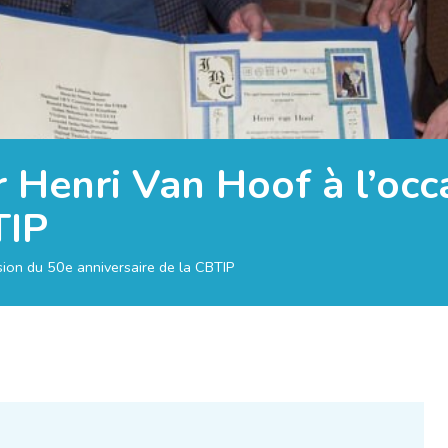
 Henri Van Hoof à l’occ
TIP
sion du 50e anniversaire de la CBTIP