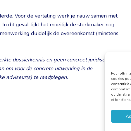
 derde. Voor de vertaling werk je nauw samen met
In dit geval lijkt het moeilijk de sterkmaker nog
amenwerking duidelijk de overeenkomst (minstens
perkte dossierkennis en geen concreet juridisch
an om voor de concrete uitwerking in de
Pour offrir 
jke adviseur(s) te raadplegen.
cookies pour
consentir à 
comportement
ou de retire
et fonctions
Ac