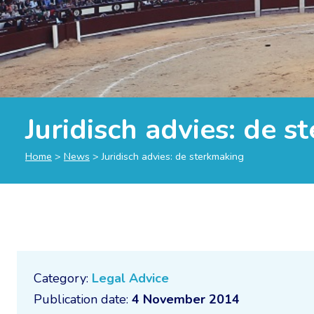
Juridisch advies: de 
Home
>
News
>
Juridisch advies: de sterkmaking
Category:
Legal Advice
Publication date:
4 November 2014