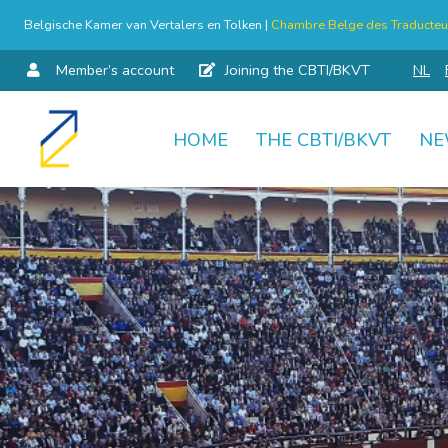
Belgische Kamer van Vertalers en Tolken |
Chambre Belge des Traducteur
Member’s account
Joining the CBTI/BKVT
NL
HOME
THE CBTI/BKVT
NE
Skip
to
content