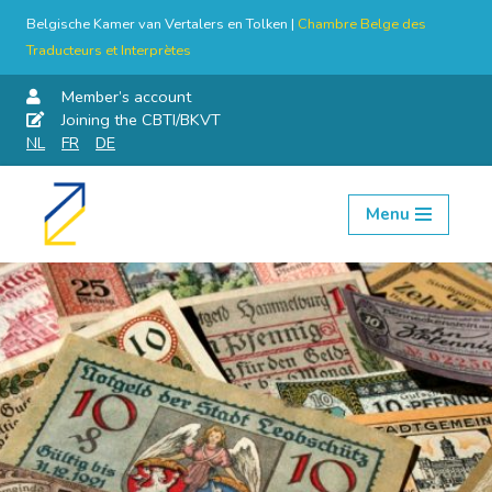
Belgische Kamer van Vertalers en Tolken |
Chambre Belge des
Traducteurs et Interprètes
Member’s account
Joining the CBTI/BKVT
NL
FR
DE
Menu
Skip
to
content