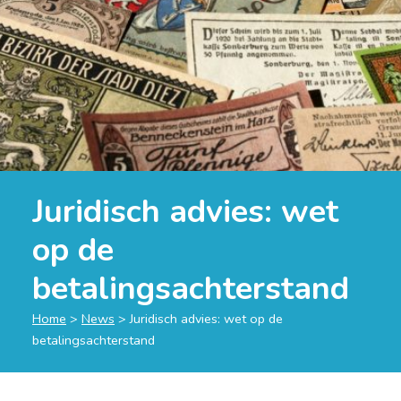
Juridisch advies: wet
op de
betalingsachterstand
Home
>
News
>
Juridisch advies: wet op de
betalingsachterstand