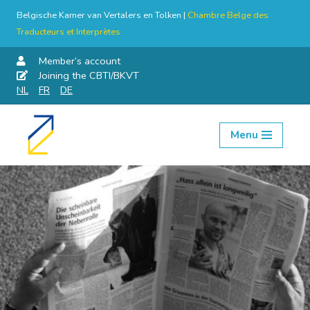
Belgische Kamer van Vertalers en Tolken |
Chambre Belge des
Traducteurs et Interprètes
Member’s account
Joining the CBTI/BKVT
NL
FR
DE
Menu
Skip
to
content