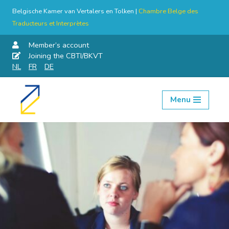
Belgische Kamer van Vertalers en Tolken |
Chambre Belge des
Traducteurs et Interprètes
Member’s account
Joining the CBTI/BKVT
NL
FR
DE
Menu
Skip
to
content