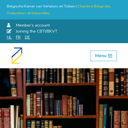
Belgische Kamer van Vertalers en Tolken |
Chambre Belge des
Traducteurs et Interprètes
Member’s account
Joining the CBTI/BKVT
NL
FR
DE
Menu
Skip
to
content