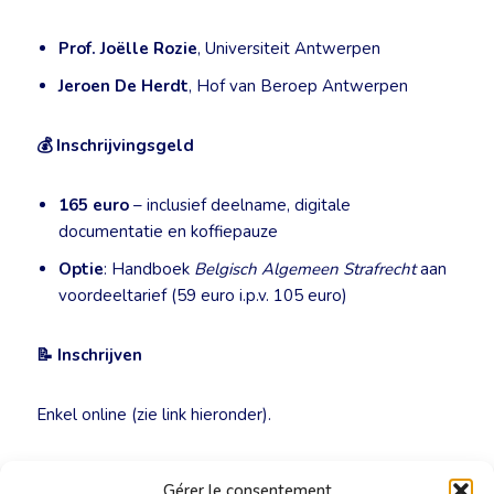
Prof. Joëlle Rozie
, Universiteit Antwerpen
Jeroen De Herdt
, Hof van Beroep Antwerpen
💰
Inschrijvingsgeld
165 euro
– inclusief deelname, digitale
documentatie en koffiepauze
Optie
: Handboek
Belgisch Algemeen Strafrecht
aan
voordeeltarief (59 euro i.p.v. 105 euro)
📝
Inschrijven
Enkel online (zie link hieronder).
💡
Meer info:
Gérer le consentement