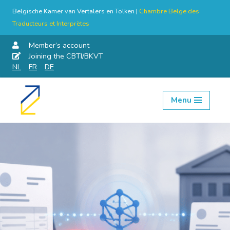
Belgische Kamer van Vertalers en Tolken |
Chambre Belge des
Traducteurs et Interprètes
Member’s account
Joining the CBTI/BKVT
NL
FR
DE
Menu
Skip
to
content