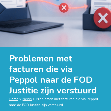
Problemen met
facturen die via
Peppol naar de FOD
Justitie zijn verstuurd
Home
>
News
>
Problemen met facturen die via Peppol
naar de FOD Justitie zijn verstuurd