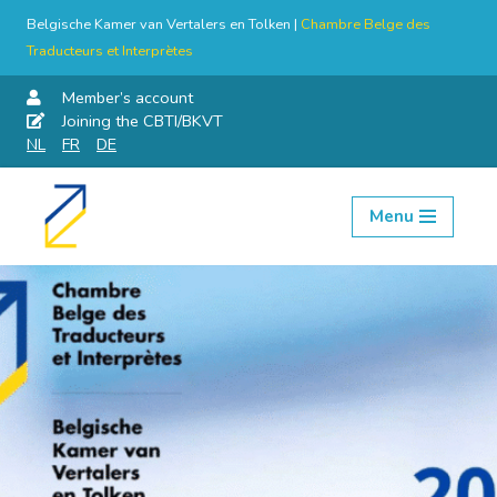
Belgische Kamer van Vertalers en Tolken |
Chambre Belge des
Traducteurs et Interprètes
Member’s account
Joining the CBTI/BKVT
NL
FR
DE
Menu
Skip
to
content