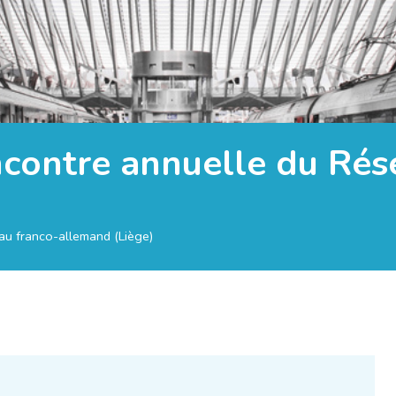
ncontre annuelle du Ré
au franco-allemand (Liège)