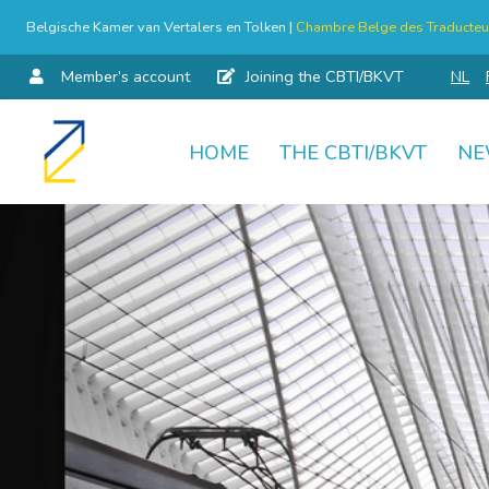
Belgische Kamer van Vertalers en Tolken |
Chambre Belge des Traducteur
Member’s account
Joining the CBTI/BKVT
NL
HOME
THE CBTI/BKVT
NE
Skip
to
content