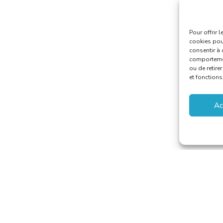
Pour offrir 
cookies pour
consentir à 
comportement
ou de retire
et fonctions
Ac