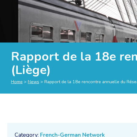
Rapport de la 18e re
(Liège)
Home
>
News
>
Rapport de la 18e rencontre annuelle du Rése
Category:
French-German Network