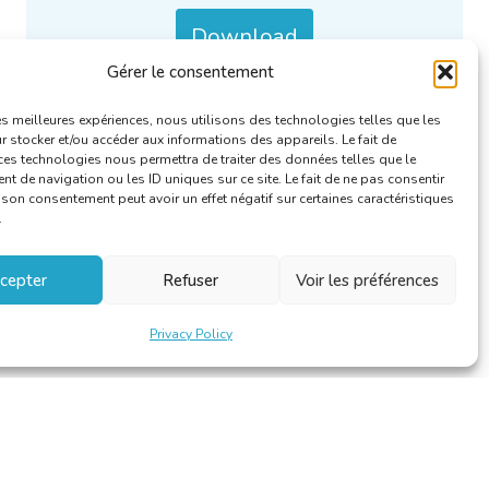
Download
Gérer le consentement
Categories :
RFA Reports
.
les meilleures expériences, nous utilisons des technologies telles que les
 stocker et/ou accéder aux informations des appareils. Le fait de
ces technologies nous permettra de traiter des données telles que le
 de navigation ou les ID uniques sur ce site. Le fait de ne pas consentir
r son consentement peut avoir un effet négatif sur certaines caractéristiques
.
cepter
Refuser
Voir les préférences
Privacy Policy