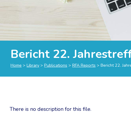
Bericht 22. Jahrestre
Home
>
Library
>
Publications
>
RFA Reports
>
Bericht 22. Jah
There is no description for this file.