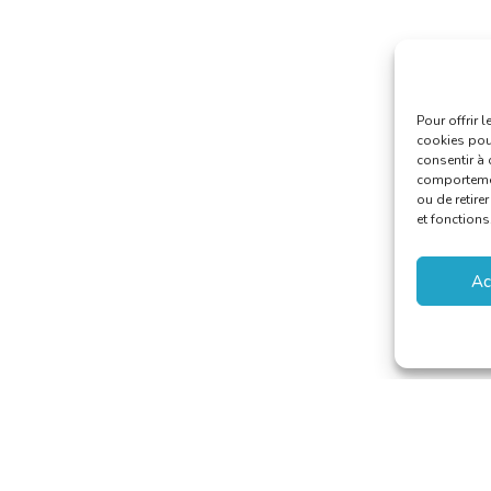
Pour offrir 
cookies pour
consentir à 
comportement
ou de retire
et fonctions
Ac