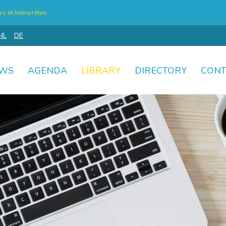
s et Interprètes
NL
DE
WS
AGENDA
LIBRARY
DIRECTORY
CONT