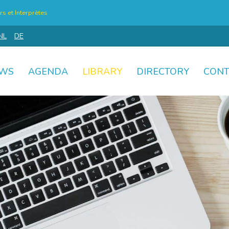
s et Interprètes
NL
DE
WS
AGENDA
LIBRARY
DIRECTORY
CONT