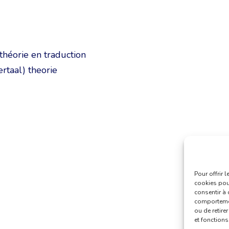
 théorie en traduction
ertaal) theorie
Pour offrir 
cookies pour
consentir à 
comportement
ou de retire
et fonctions