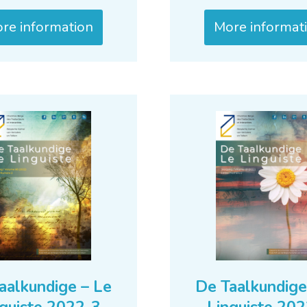
re information
More informat
aalkundige – Le
De Taalkundige