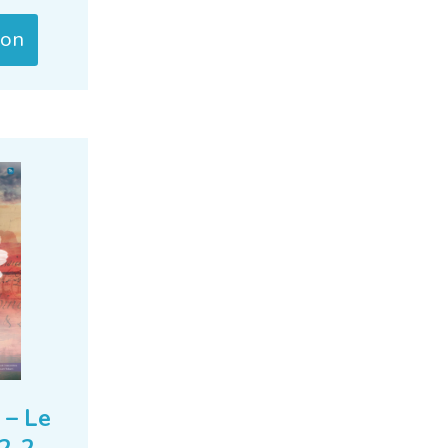
ion
 – Le