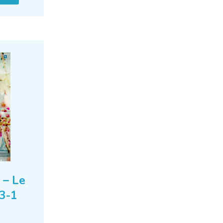
 – Le
23-1