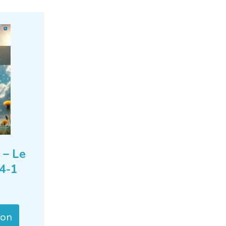
 – Le
24-1
ion