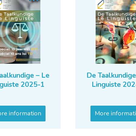
aalkundige – Le
De Taalkundige
guiste 2025-1
Linguiste 20
re information
More informat