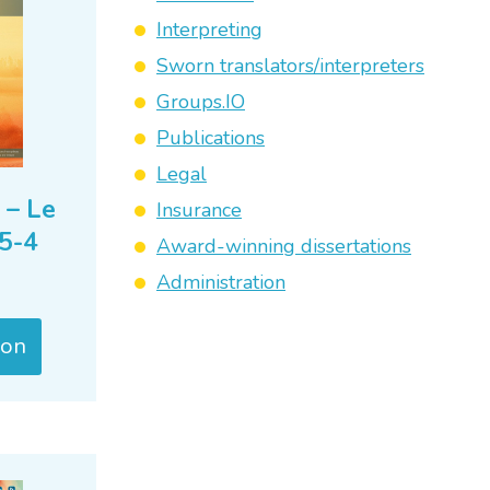
Interpreting
Sworn translators/interpreters
Groups.IO
Publications
Legal
 – Le
Insurance
25-4
Award-winning dissertations
Administration
ion