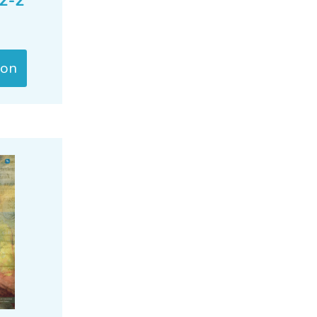
22-2
ion