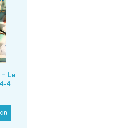
 – Le
24-4
ion