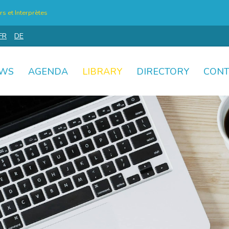
s et Interprètes
FR
DE
WS
AGENDA
LIBRARY
DIRECTORY
CONT