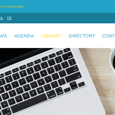
s et Interprètes
NL
DE
WS
AGENDA
LIBRARY
DIRECTORY
CONT