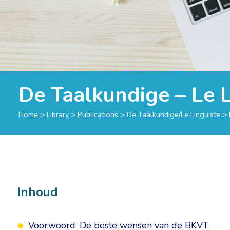
De Taalkundige – Le 
Home
>
Library
>
Publications
>
De Taalkundige/Le Linguiste
>
Inhoud
Voorwoord: De beste wensen van de BKVT