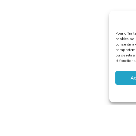
Pour offrir 
cookies pour
consentir à 
comportement
ou de retire
et fonctions
Ac