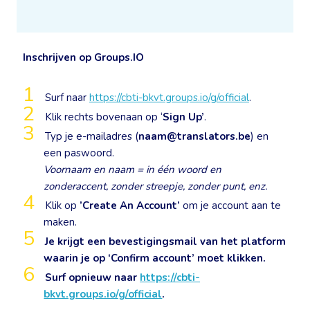
Inschrijven op Groups.IO
Surf naar
https://cbti-bkvt.groups.io/g/official
.
Klik rechts bovenaan op ‘
Sign Up’
.
Typ je e-mailadres (
naam@translators.be
) en
een paswoord.
Voornaam en naam = in één woord en
zonderaccent, zonder streepje, zonder punt, enz.
Klik op
’Create An Account’
om je account aan te
maken.
Je krijgt een bevestigingsmail van het platform
waarin je op ‘Confirm account’ moet klikken.
Surf opnieuw naar
https://cbti-
bkvt.groups.io/g/official
.