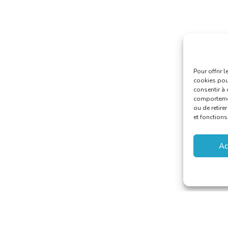
Pour offrir 
cookies pour
consentir à 
comportement
ou de retire
et fonctions
Ac