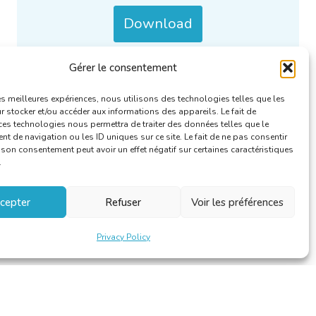
Download
Gérer le consentement
Also / Only available in :
FR
.
Categories :
BKVT/CBTI
.
les meilleures expériences, nous utilisons des technologies telles que les
 stocker et/ou accéder aux informations des appareils. Le fait de
ces technologies nous permettra de traiter des données telles que le
 de navigation ou les ID uniques sur ce site. Le fait de ne pas consentir
r son consentement peut avoir un effet négatif sur certaines caractéristiques
.
cepter
Refuser
Voir les préférences
Privacy Policy