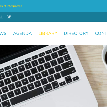
s et Interprètes
NL
DE
WS
AGENDA
LIBRARY
DIRECTORY
CONT