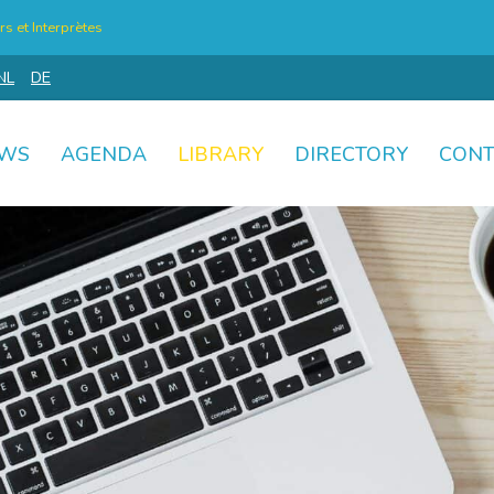
s et Interprètes
NL
DE
WS
AGENDA
LIBRARY
DIRECTORY
CONT