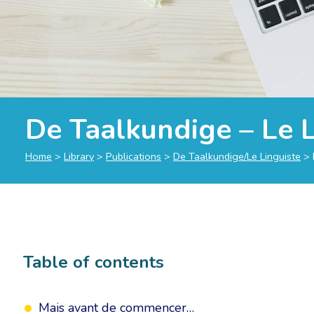
De Taalkundige – Le L
Home
>
Library
>
Publications
>
De Taalkundige/Le Linguiste
>
Table of contents
Mais avant de commencer…