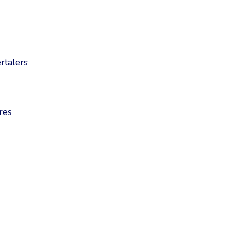
rtalers
res