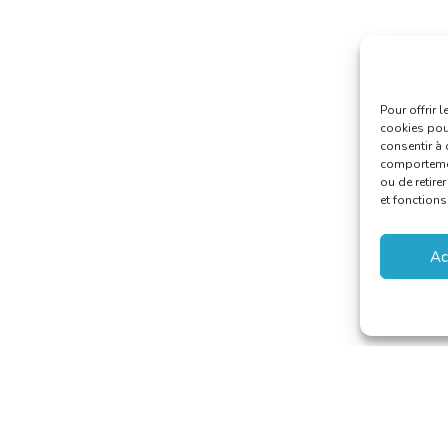
Pour offrir 
cookies pour
consentir à 
comportement
ou de retire
et fonctions
Ac