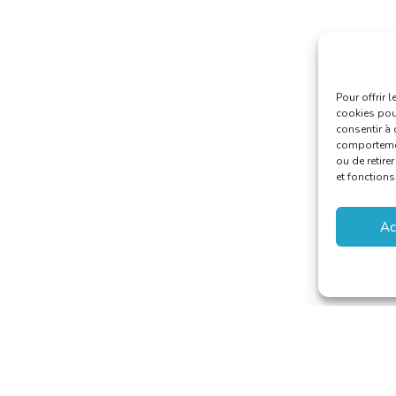
Pour offrir 
cookies pour
consentir à 
comportement
ou de retire
et fonctions
Ac