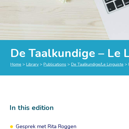
De Taalkundige – Le L
Home
>
Library
>
Publications
>
De Taalkundige/Le Linguiste
>
In this edition
Gesprek met Rita Roggen