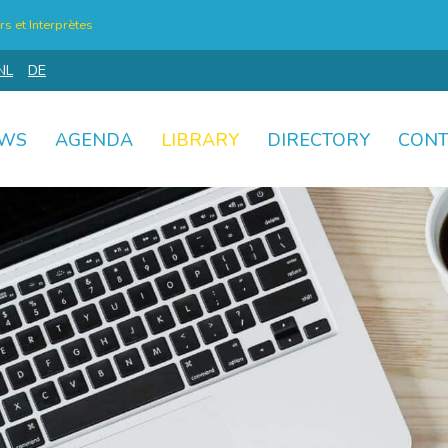
s et Interprètes
NL
DE
WS
AGENDA
LIBRARY
DIRECTORY
CONT