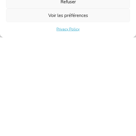
Refuser
Voir les préférences
Privacy Policy
Belgische Kamer van Vertalers en Tolken | Chambre Belge
des Traducteurs et Interprètes
Keizerslaan 10, 1000 Brussel – Tel.: +32 2 513 09 15 –
secretariat@translators.be