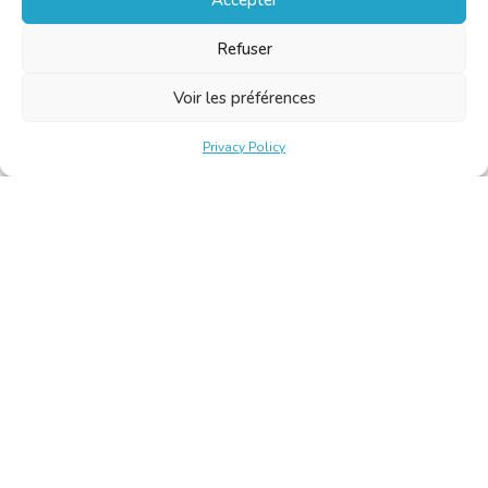
Refuser
Voir les préférences
Privacy Policy
Belgische Kamer van Vertalers en Tolken | Chambre Belge
des Traducteurs et Interprètes
Keizerslaan 10, 1000 Brussel – Tel.: +32 2 513 09 15 –