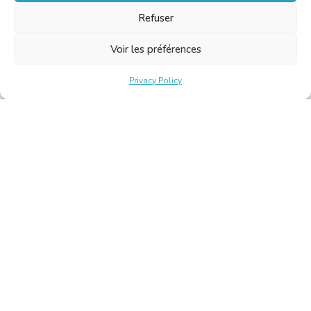
Refuser
Voir les préférences
Privacy Policy
Belgische Kamer van Vertalers en Tolken | Chambre Belge
des Traducteurs et Interprètes
Keizerslaan 10, 1000 Brussel – Tel.: +32 2 513 09 15 –
secretariat@translators.be