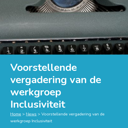
Voorstellende
vergadering van de
werkgroep
Inclusiviteit
Home
>
News
>
Voorstellende vergadering van de
werkgroep Inclusiviteit