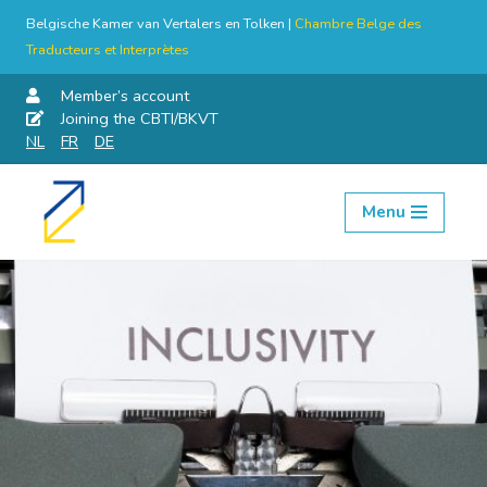
Belgische Kamer van Vertalers en Tolken |
Chambre Belge des
Traducteurs et Interprètes
Member’s account
Joining the CBTI/BKVT
NL
FR
DE
Menu
Skip
to
content