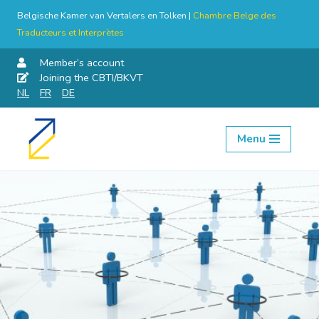
Belgische Kamer van Vertalers en Tolken |
Chambre Belge des
Traducteurs et Interprètes
Member’s account
Joining the CBTI/BKVT
NL
FR
DE
Menu
Skip
to
content