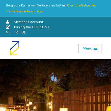
Belgische Kamer van Vertalers en Tolken |
Chambre Belge des
Traducteurs et Interprètes
Member’s account
Joining the CBTI/BKVT
NL
FR
DE
Menu
Skip
to
content