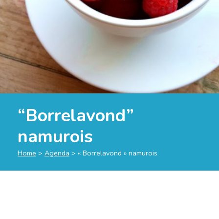
“Borrelavond”
namurois
Home
>
Agenda
>
« Borrelavond » namurois