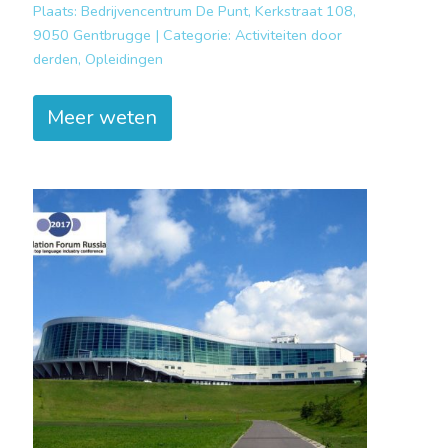
Plaats:
Bedrijvencentrum De Punt, Kerkstraat 108,
9050 Gentbrugge |
Categorie:
Activiteiten door
derden, Opleidingen
Meer weten