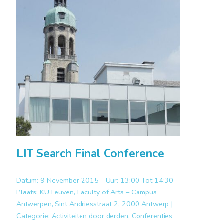
LIT Search Final Conference
Datum: 9 November 2015 - Uur: 13:00 Tot 14:30
Plaats:
KU Leuven, Faculty of Arts – Campus
Antwerpen, Sint Andriesstraat 2, 2000 Antwerp |
Categorie:
Activiteiten door derden, Conferenties