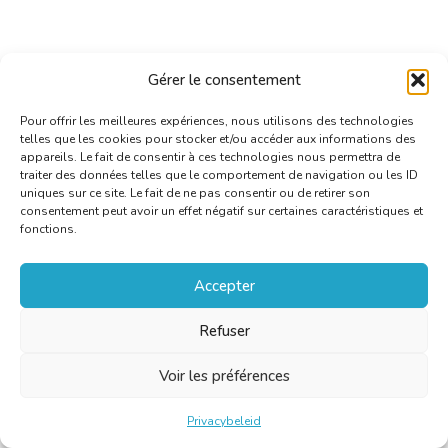
Gérer le consentement
Pour offrir les meilleures expériences, nous utilisons des technologies
telles que les cookies pour stocker et/ou accéder aux informations des
appareils. Le fait de consentir à ces technologies nous permettra de
traiter des données telles que le comportement de navigation ou les ID
uniques sur ce site. Le fait de ne pas consentir ou de retirer son
consentement peut avoir un effet négatif sur certaines caractéristiques et
fonctions.
Stages de formation
professionnelle à la traduction
Accepter
littéraire
Refuser
Datum: 5 April 2015 - Uur: 00:00 Tot 00:00
Voir les préférences
Plaats:
Collège des traducteurs littéraires de
Seneffe - Château de Seneffe, rue Lucien Plasman,
Privacybeleid
7180 Seneffe |
Categorie:
Activiteiten door derden,