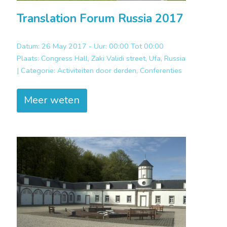
Translation Forum Russia 2017
Datum: 26 May 2017 - Uur: 00:00 Tot 00:00
Plaats:
Congress Hall, Zaki Validi street, Ufa, Russia
|
Categorie:
Activiteiten door derden, Conferenties
Meer weten