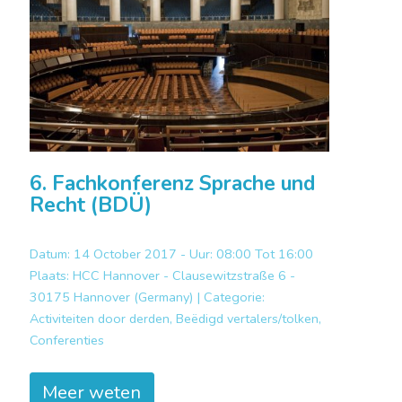
6. Fachkonferenz Sprache und
Recht (BDÜ)
Datum: 14 October 2017 - Uur: 08:00 Tot 16:00
Plaats:
HCC Hannover - Clausewitzstraße 6 -
30175 Hannover (Germany) |
Categorie:
Activiteiten door derden, Beëdigd vertalers/tolken,
Conferenties
Meer weten