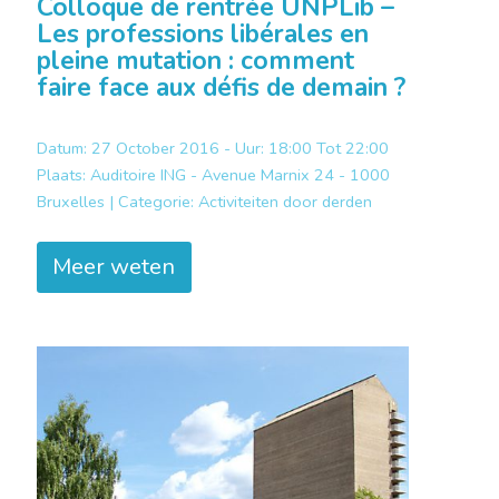
Colloque de rentrée UNPLib –
Les professions libérales en
pleine mutation : comment
faire face aux défis de demain ?
Datum: 27 October 2016 - Uur: 18:00 Tot 22:00
Plaats:
Auditoire ING - Avenue Marnix 24 - 1000
Bruxelles |
Categorie:
Activiteiten door derden
Meer weten