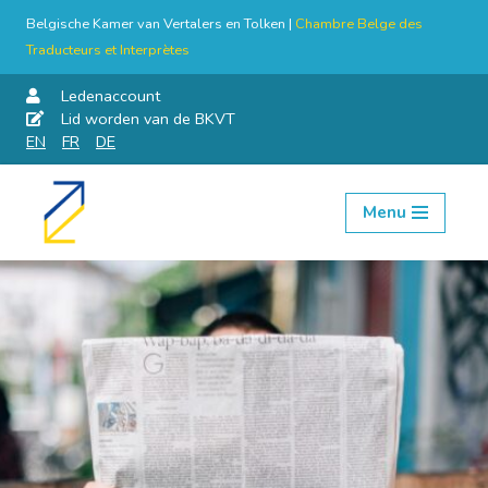
Belgische Kamer van Vertalers en Tolken |
Chambre Belge des
Traducteurs et Interprètes
Ledenaccount
Lid worden van de BKVT
EN
FR
DE
Menu
Skip
to
content