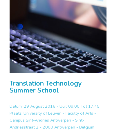
Translation Technology
Summer School
Datum: 29 August 2016 - Uur: 09:00 Tot 17:45
Plaats:
University of Leuven - Faculty of Arts -
Campus Sint-Andries Antwerpen - Sint-
Andriesstraat 2 - 2000 Antwerpen - Belgium |