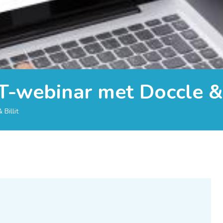
T-webinar met Doccle & 
Billit