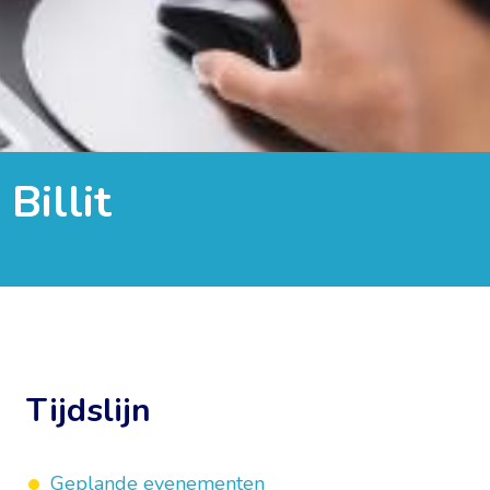
Billit
Tijdslijn
Geplande evenementen