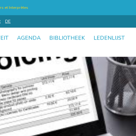
s et Interprètes
R
DE
EIT
AGENDA
BIBLIOTHEEK
LEDENLIJST