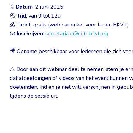
🗓
Dat
um: 2 juni 2025
🕘
Tijd
: van 9 tot 12u
💰
Tarief
: gratis (webinar enkel voor leden BKVT)
📧
Inschrijven
:
secretariaat@cbti-bkvt.org
🎥 Opname beschikbaar voor iedereen die zich voor
⚠️ Door aan dit webinar deel te nemen, stem je e
dat afbeeldingen of video’s van het event kunnen 
doeleinden. Indien je niet wilt verschijnen in gepu
tijdens de sessie uit.