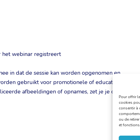
 het webinar registreert
rmee in dat de sessie kan worden opgenomen en
worden gebruikt voor promotionele of educatieve
bliceerde afbeeldingen of opnames, zet je je camera
Pour offrir 
cookies pour
consentir à 
comportement
ou de retire
et fonctions