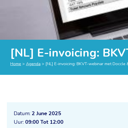
[NL] E-invoicing: BKV
Home
>
Agenda
>
[NL] E-invoicing: BKVT-webinar met Doccle & 
Datum:
2 June 2025
Uur:
09:00 Tot 12:00