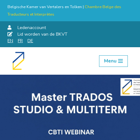
Belgische Kamer van Vertalers en Tolken |
Chambre Belge des
Traducteurs et Interprètes
Ledenaccount
Lid worden van de BKVT
EN
FR
DE
Menu
Skip
to
content