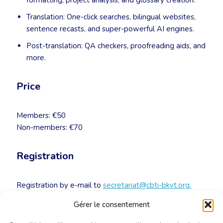
formatting, project analysis, and glossary creation.
Translation: One-click searches, bilingual websites,
sentence recasts, and super-powerful AI engines.
Post-translation: QA checkers, proofreading aids, and
more.
Price
Members: €50
Non-members: €70
Registration
Registration by e-mail to
secretariat@cbti-bkvt.org.
Payment to CBTI-BKVT account number BE32 3100
Gérer le consentement
4638 6702.