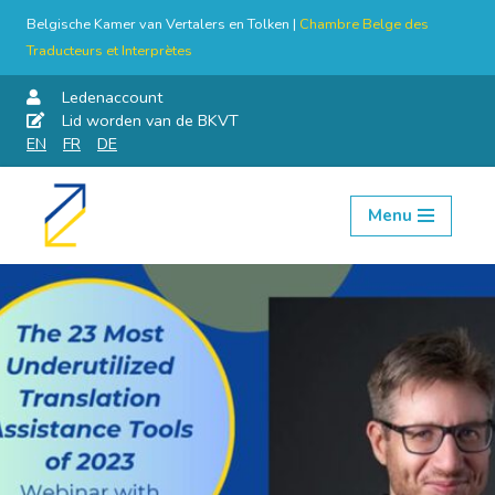
Belgische Kamer van Vertalers en Tolken |
Chambre Belge des
Traducteurs et Interprètes
Ledenaccount
Lid worden van de BKVT
EN
FR
DE
Menu
Skip
to
content