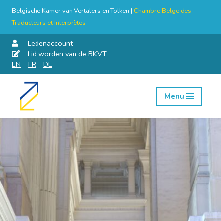
Belgische Kamer van Vertalers en Tolken |
Chambre Belge des
Traducteurs et Interprètes
Ledenaccount
Lid worden van de BKVT
EN
FR
DE
Menu
Skip
to
content