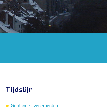
d
Tijdslijn
Geplande evenementen