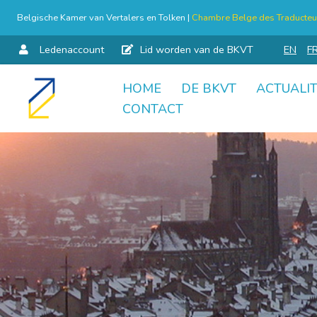
Belgische Kamer van Vertalers en Tolken |
Chambre Belge des Traducteur
Ledenaccount
Lid worden van de BKVT
EN
F
HOME
DE BKVT
ACTUALIT
Skip
CONTACT
to
content