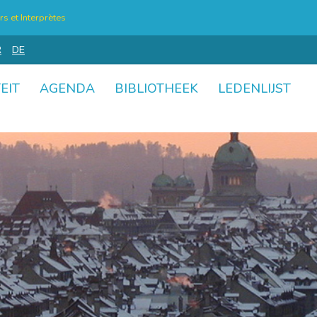
s et Interprètes
R
DE
EIT
AGENDA
BIBLIOTHEEK
LEDENLIJST