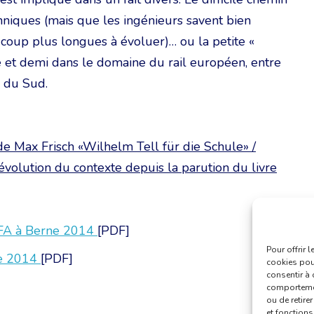
chniques (mais que les ingénieurs savent bien
ucoup plus longues à évoluer)… ou la petite «
 et demi dans le domaine du rail européen, entre
» du Sud.
de Max Frisch «Wilhelm Tell für die Schule» /
 évolution du contexte depuis la parution du livre
 RFA à Berne 2014
[PDF]
Pour offrir 
ne 2014
[PDF]
cookies pour
consentir à 
comportement
ou de retire
et fonctions