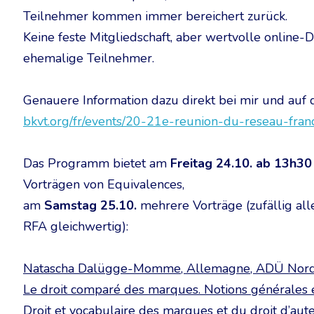
Teilnehmer kommen immer bereichert zurück.
Keine feste Mitgliedschaft, aber wertvolle online-
ehemalige Teilnehmer.
Genauere Information dazu direkt bei mir und au
bkvt.org/fr/events/20-21e-reunion-du-reseau-fra
Das Programm bietet am
Freitag 24.10. ab 13h30
Vorträgen von Equivalences,
am
Samstag 25.10.
mehrere Vorträge (zufällig all
RFA gleichwertig):
Natascha Dalügge-Momme, Allemagne, ADÜ Nord
L
e droit comparé des marques. Notions générales e
Droit et vocabulaire des marques et du droit d’aut