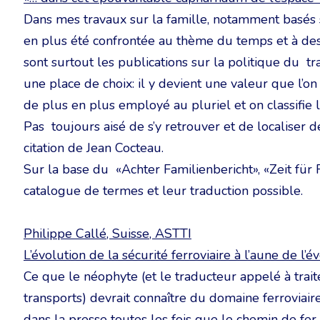
Dans mes travaux sur la famille, notamment basés s
en plus été confrontée au thème du temps et à des 
sont surtout les publications sur la politique du tr
une place de choix: il y devient une valeur que l’o
de plus en plus employé au pluriel et on classifie l
Pas toujours aisé de s’y retrouver et de localiser 
citation de Jean Cocteau.
Sur la base du «Achter Familienbericht», «Zeit für
catalogue de termes et leur traduction possible.
Philippe Callé, Suisse, ASTTI
L’évolution de la sécurité ferroviaire à l’aune de l’
Ce que le néophyte (et le traducteur appelé à trai
transports) devrait connaître du domaine ferroviaire
dans la presse toutes les fois que le chemin de fer 