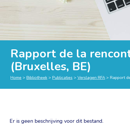
Rapport de la rencon
(Bruxelles, BE)
Home
>
Bibliotheek
>
Publicaties
>
Verslagen RFA
>
Rapport de
Er is geen beschrijving voor dit bestand.