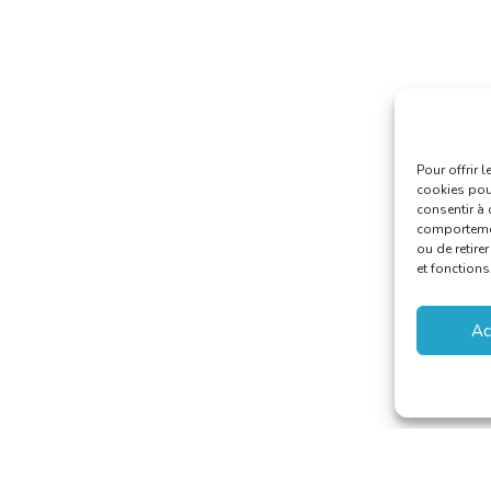
Pour offrir 
cookies pour
consentir à 
comportement
ou de retire
et fonctions
Ac