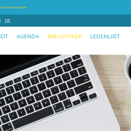
s et Interprètes
N
DE
EIT
AGENDA
BIBLIOTHEEK
LEDENLIJST