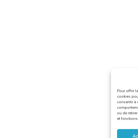
Pour offrir 
cookies pour
consentir à 
comportement
ou de retire
et fonctions
Ac