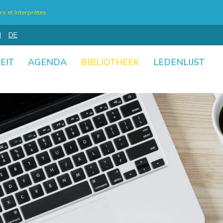
s et Interprètes
N
DE
EIT
AGENDA
BIBLIOTHEEK
LEDENLIJST