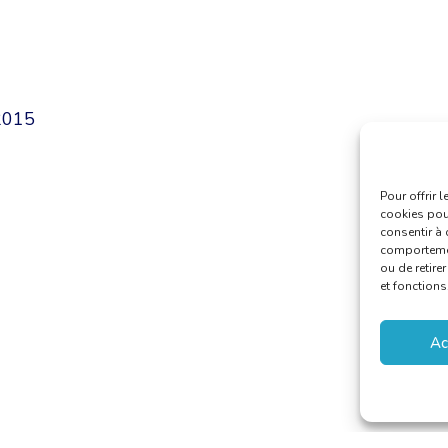
2015
Pour offrir 
cookies pour
consentir à 
comportement
ou de retire
et fonctions
Ac