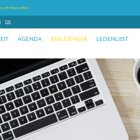
s et Interprètes
N
DE
EIT
AGENDA
BIBLIOTHEEK
LEDENLIJST