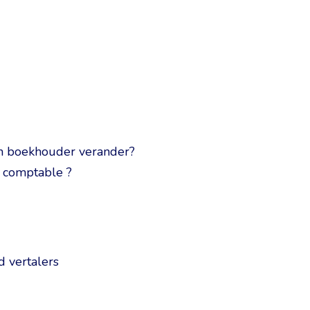
an boekhouder verander?
e comptable ?
 vertalers