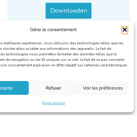
Downloaden
Gérer le consentement
Enkel/Ook beschikbaar in het :
FR
.
Categorieën :
Jaarverslagen
.
les meilleures expériences, nous utilisons des technologies telles que les
 stocker et/ou accéder aux informations des appareils. Le fait de
ces technologies nous permettra de traiter des données telles que le
 de navigation ou les ID uniques sur ce site. Le fait de ne pas consentir
r son consentement peut avoir un effet négatif sur certaines caractéristiques
.
cepter
Refuser
Voir les préférences
Privacybeleid