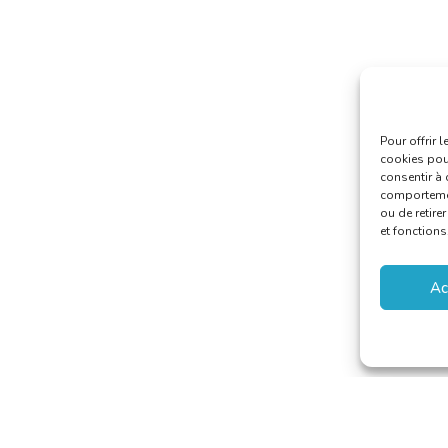
Pour offrir 
cookies pour
consentir à 
comportement
ou de retire
et fonctions
Ac