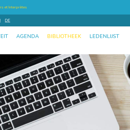
s et Interprètes
N
DE
EIT
AGENDA
BIBLIOTHEEK
LEDENLIJST