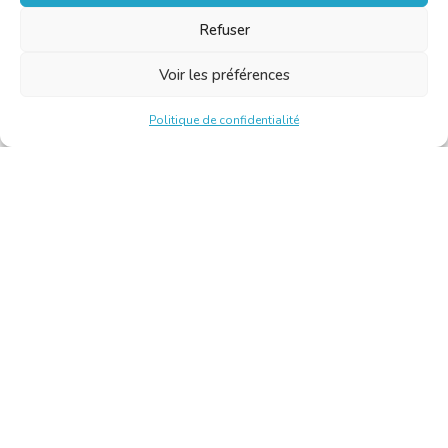
Refuser
Voir les préférences
Politique de confidentialité
Chambre Belge des Traducteurs et Interprètes | Belgische
Kamer van Vertalers en Tolken
10, bld de l’Empereur 1000 Bruxelles – Tél. : +32 2 513 09
15 –
secretariat@translators.be