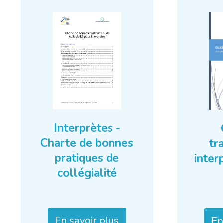
Interprètes -
Charte de bonnes
tr
pratiques de
inter
collégialité
En savoir plus
En