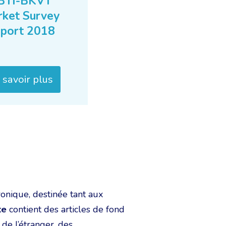
BTI-BKVT
ket Survey
port 2018
 savoir plus
ronique, destinée tant aux
te
contient des articles de fond
de l’étranger, des