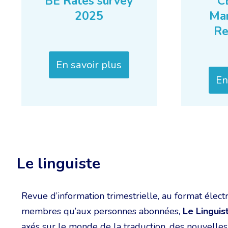
C
BE Rates survey
Mar
2025
Re
En savoir plus
En
Le linguiste
Revue d’information trimestrielle, au format élect
membres qu’aux personnes abonnées,
Le Linguis
axés sur le monde de la traduction, des nouvelles 