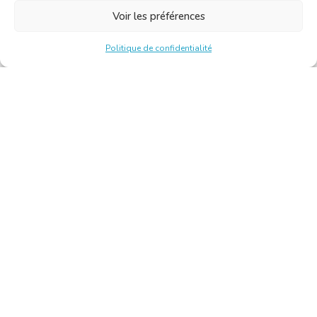
Voir les préférences
Politique de confidentialité
Chambre Belge des Traducteurs et Interprètes | Belgische
Kamer van Vertalers en Tolken
10, bld de l’Empereur 1000 Bruxelles – Tél. : +32 2 513 09
15 –
secretariat@translators.be