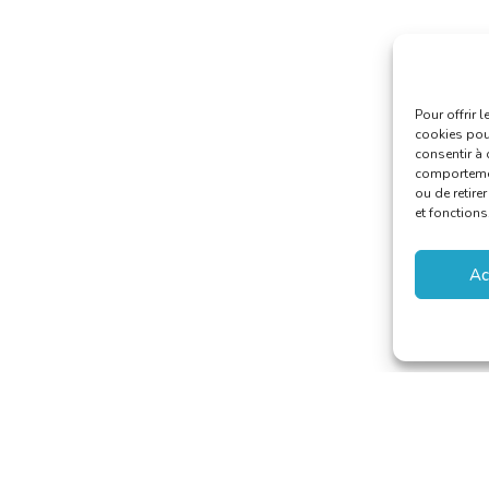
Pour offrir 
cookies pour
consentir à 
comportement
ou de retire
et fonctions
Ac