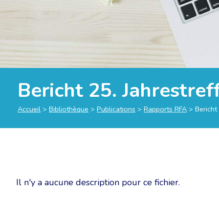
Bericht 25. Jahrestre
Accueil
>
Bibliothèque
>
Publications
>
Rapports RFA
>
Bericht
Il n'y a aucune description pour ce fichier.