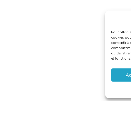
Pour offrir 
cookies pour
consentir à 
comportement
ou de retire
et fonctions
Ac