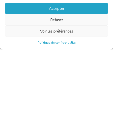
Accepter
Refuser
Voir les préférences
Politique de confidentialité
Chambre Belge des Traducteurs et Interprètes | Belgische
Kamer van Vertalers en Tolken