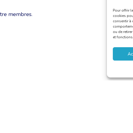
Pour offrir 
entre membres.
cookies pour
consentir à 
comportement
ou de retire
et fonctions
Ac
 van Vertalers en Tolken