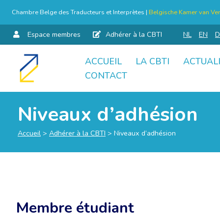
Chambre Belge des Traducteurs et Interprètes |
Belgische Kamer van Ver
Espace membres
Adhérer à la CBTI
NL
EN
D
ACCUEIL
LA CBTI
ACTUAL
Aller
CONTACT
au
contenu
Niveaux d’adhésion
Accueil
>
Adhérer à la CBTI
>
Niveaux d’adhésion
Membre étudiant