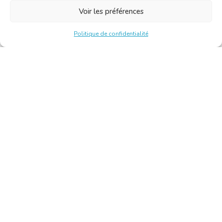
Voir les préférences
Politique de confidentialité
Chambre Belge des Traducteurs et Interprètes | Belgische
Kamer van Vertalers en Tolken
10, bld de l’Empereur 1000 Bruxelles – Tél. : +32 2 513 09
15 –
secretariat@translators.be