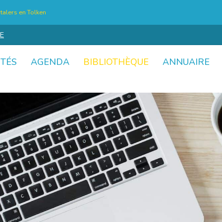
talers en Tolken
E
ITÉS
AGENDA
BIBLIOTHÈQUE
ANNUAIRE