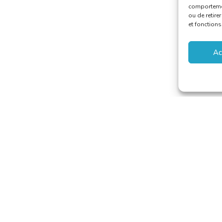
comportement
ou de retire
et fonctions
Ac
 van Vertalers en Tolken
–
secretariat@translators.be